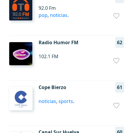
92.0 Fm
pop
,
noticias
.
Radio Humor FM
62
102.1 FM
Cope Bierzo
61
noticias
,
sports
.
Canal Sur Huelva
60