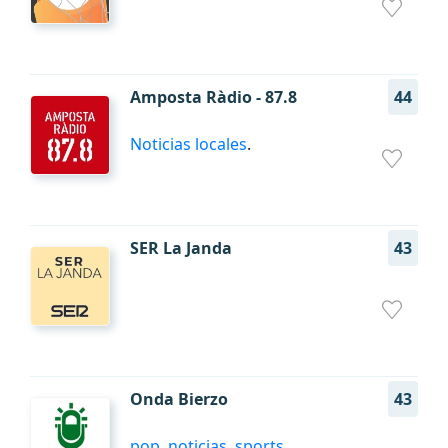
Amposta Ràdio - 87.8
44
Noticias locales
.
SER La Janda
43
Onda Bierzo
43
pop
,
noticias
,
sports
.