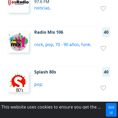
97.6 FM
noticias
.
Radio Mix 106
40
rock
,
pop
,
70 - 90 años
,
funk
.
Splash 80s
40
pop
.
This website uses cookies to ensure you get the best experience on our website.
Got
Radio insular de Lanzarote
39
it!