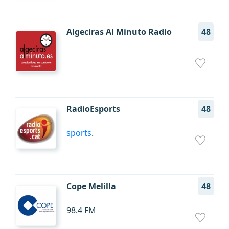
Algeciras Al Minuto Radio
48
RadioEsports
48
sports
.
Cope Melilla
48
98.4 FM