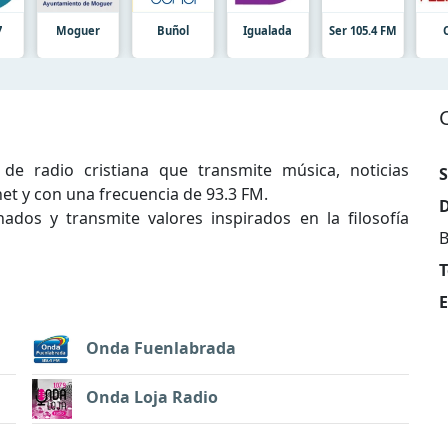
7
Moguer
Buñol
Igualada
Ser 105.4 FM
e radio cristiana que transmite música, noticias
S
et y con una frecuencia de 93.3 FM.
D
nados y transmite valores inspirados en la filosofía
B
T
E
Onda Fuenlabrada
Onda Loja Radio