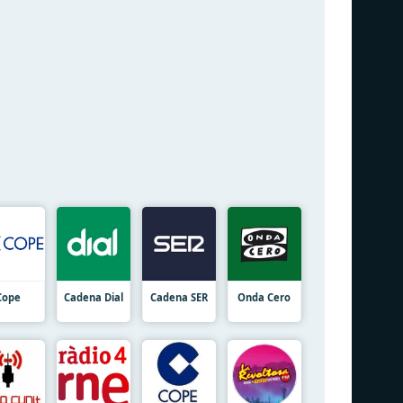
Cope
Cadena Dial
Cadena SER
Onda Cero