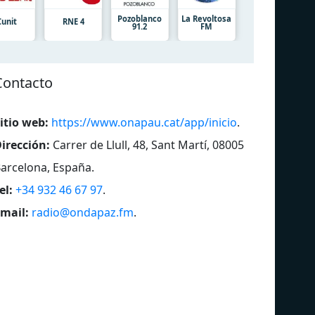
Pozoblanco
La Revoltosa
Cunit
RNE 4
91.2
FM
Contacto
itio web:
https://www.onapau.cat/app/inicio
.
irección:
Carrer de Llull, 48, Sant Martí, 08005
arcelona, España
.
el:
+34 932 46 67 97
.
mail:
radio@ondapaz.fm
.