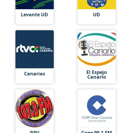
Levante UD
UD
El Espejo
Canarias
Canario
RPV
Cope 99.1 FM