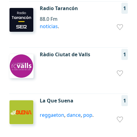
Radio Tarancón
1
88.0 Fm
noticias
.
Ràdio Ciutat de Valls
1
La Que Suena
1
reggaeton
,
dance
,
pop
.