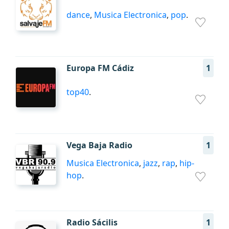
dance
,
Musica Electronica
,
pop
.
Europa FM Cádiz
1
top40
.
Vega Baja Radio
1
Musica Electronica
,
jazz
,
rap
,
hip-
hop
.
Radio Sácilis
1