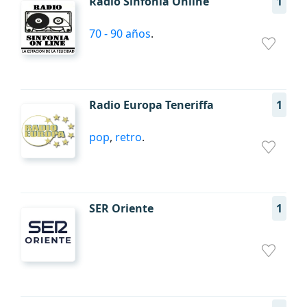
Radio Sinfonia Online
1
70 - 90 años
.
Radio Europa Teneriffa
1
pop
,
retro
.
SER Oriente
1