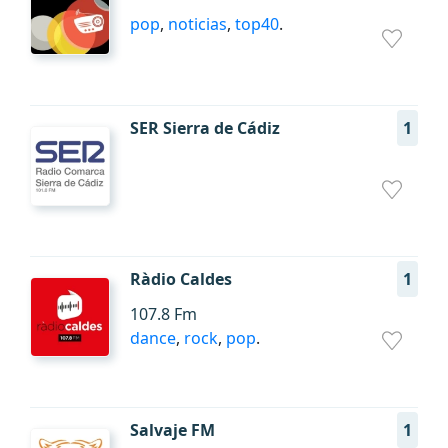
pop
,
noticias
,
top40
.
SER Sierra de Cádiz
1
Ràdio Caldes
1
107.8 Fm
dance
,
rock
,
pop
.
Salvaje FM
1