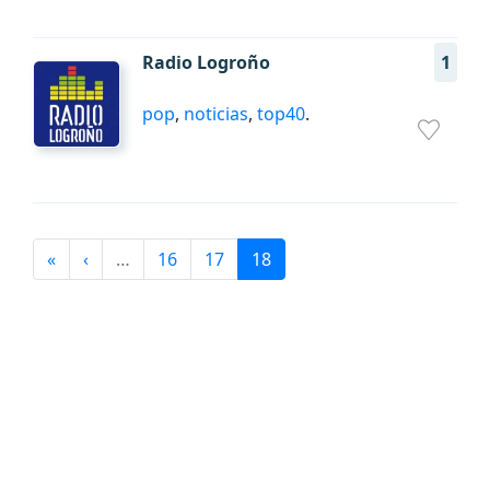
Radio Logroño
1
pop
,
noticias
,
top40
.
«
‹
…
16
17
18