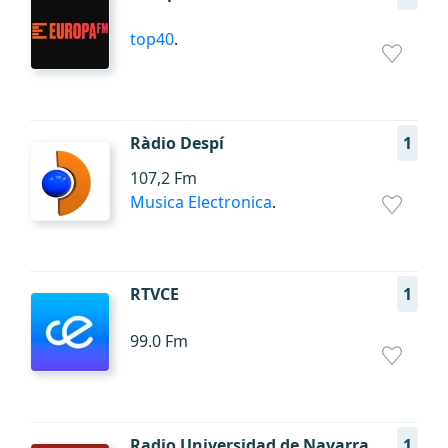
top40
.
Ràdio Despí
1
107,2 Fm
Musica Electronica
.
RTVCE
1
99.0 Fm
Radio Universidad de Navarra
1