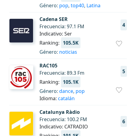
Género:
pop
,
top40
,
Latina
Cadena SER
4
Frecuencia: 97.1 FM
Indicativo: Ser
Ranking:
105.5K
Género:
noticias
RAC105
5
Frecuencia: 89.3 Fm
Ranking:
105.1K
Género:
dance
,
pop
Idioma:
catalán
Catalunya Ràdio
Frecuencia: 100.2 FM
6
Indicativo: CATRADIO
Ranking:
101.1K