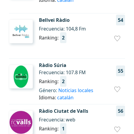
Idioma:
catalán
Bellvei Ràdio
54
Frecuencia: 104,8 Fm
Ranking:
2
Ràdio Súria
55
Frecuencia: 107.8 FM
Ranking:
2
Género:
Noticias locales
Idioma:
catalán
Ràdio Ciutat de Valls
56
Frecuencia: web
Ranking:
1