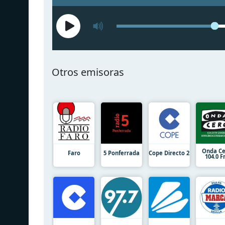
Otros emisoras
Onda Ce
Faro
5 Ponferrada
Cope Directo 2
104.0 