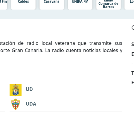
Radio
0 Fm
Caldes
Caravana
UNIKA FM
Lo
Comarca de
Barros
tación de radio local veterana que transmite sus
S
te Gran Canaria. La radio cuenta noticias locales y
D
-
T
E
UD
UDA