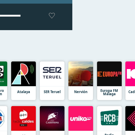
ro
Europa FM
Atalaya
SER Teruel
Nervión
Cad
Fm
Málaga