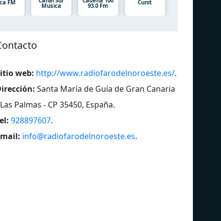
Canal Sur
Cadena 100
ca FM
Cunit
Musica
93.0 Fm
Contacto
itio web:
http://www.radiofarodelnoroeste.es/
.
irección:
Santa María de Guía de Gran Canaria
 Las Palmas - CP 35450, España
.
el:
928897607
.
mail:
info@radiofarodelnoroeste.es
.