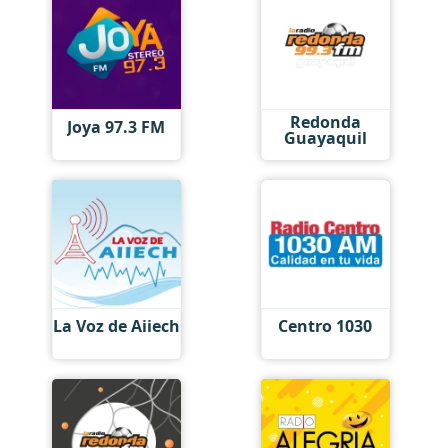
Redonda
Joya 97.3 FM
Guayaquil
La Voz de Aiiech
Centro 1030