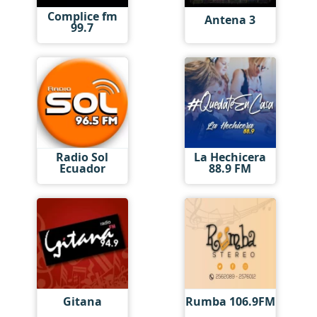
Complice fm
Antena 3
99.7
Radio Sol
La Hechicera
Ecuador
88.9 FM
Gitana
Rumba 106.9FM