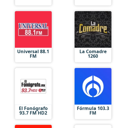
Universal 88.1
La Comadre
FM
1260
El Fonógrafo
Fórmula 103.3
93.7 FM HD2
FM