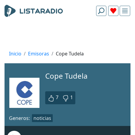
Inicio
Emisoras
Cope Tudela
Cope Tudela
7
1
Generos:
noticias