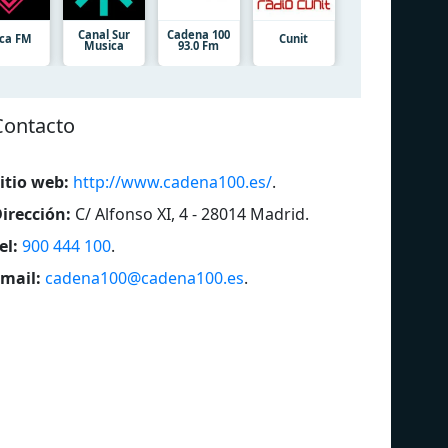
Canal Sur
Cadena 100
ca FM
Cunit
Musica
93.0 Fm
Contacto
itio web:
http://www.cadena100.es/
.
irección:
C/ Alfonso XI, 4 - 28014 Madrid
.
el:
900 444 100
.
mail:
cadena100@cadena100.es
.