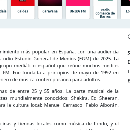
Radio
daia
Caldes
Caravana
UNIKA FM
Lo
Comarca de
Barros
nimiento más popular en España, con una audiencia
S
studio Estudio General de Medios (EGM) de 2025. La
D
 grupo mediático español que reúne muchos medios
T
k FM. Fue fundada a principios de mayo de 1992 en
 género de música contemporánea para adultos.
E
onas de entre 25 y 55 años. La parte musical de la
stas mundialmente conocidos: Shakira, Ed Sheeran,
ara la cultura local: Manuel Carrasco, Pablo Alborán,
inas y tiendas locales como música de fondo, y el