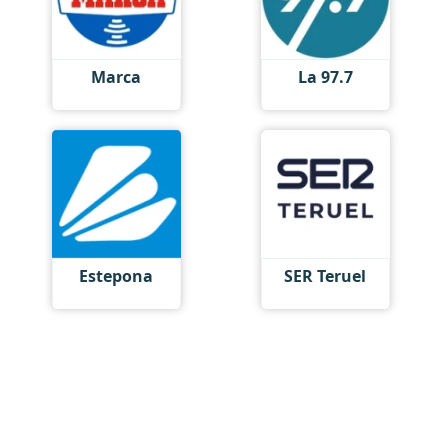
Marca
La 97.7
Estepona
SER Teruel