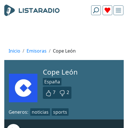
Inicio
Emisoras
Cope León
Cope León
España
7
2
Generos:
noticias
sports