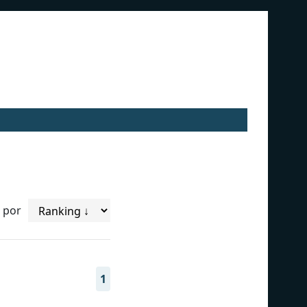
 por
1