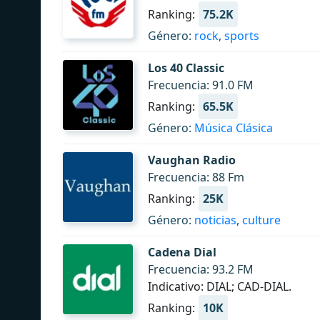
Ranking:
75.2K
Género:
rock
,
sports
Los 40 Classic
Frecuencia: 91.0 FM
Ranking:
65.5K
Género:
Música Clásica
Vaughan Radio
Frecuencia: 88 Fm
Ranking:
25K
Género:
noticias
,
culture
Cadena Dial
Frecuencia: 93.2 FM
Indicativo: DIAL; CAD-DIAL.
Ranking:
10K