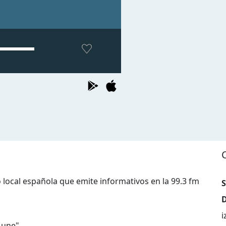
 local española que emite informativos en la 99.3 fm
S
D
i
 une
"