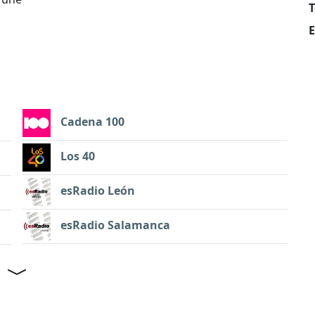
T
E
Cadena 100
Los 40
esRadio León
esRadio Salamanca