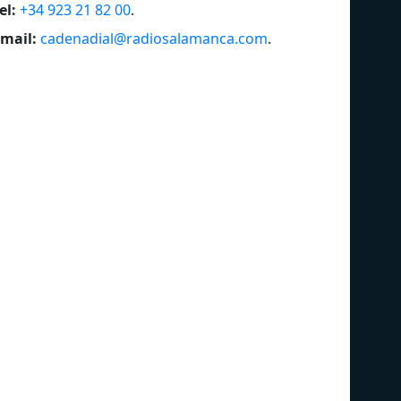
el:
+34 923 21 82 00
.
mail:
cadenadial@radiosalamanca.com
.
Cope Soria
On
Cope Salamanca
SER
Kiss FM
CO
Radio Intereconomía
esR