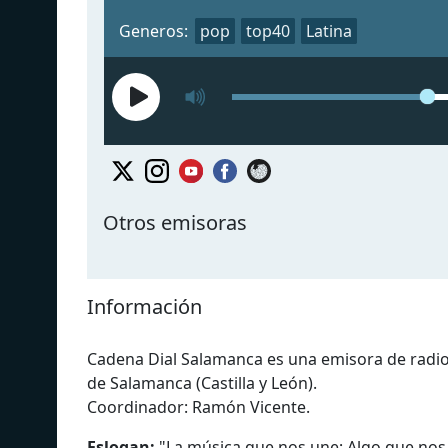
Generos:
pop
top40
Latina
Otros emisoras
Información
Cadena Dial Salamanca es una emisora ​​de radio
de Salamanca (Castilla y León).
Coordinador: Ramón Vicente.
Eslogan:
"
La música que nos une; Algo que nos