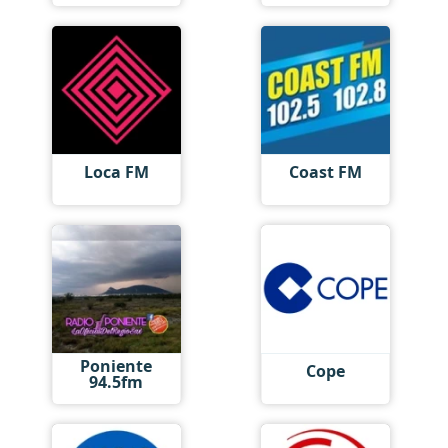
Loca FM
Coast FM
Poniente
Cope
94.5fm