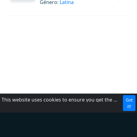
Género:
Latina
This website uses cookies to ensure you get the best experience on our website.
Got
Política de privacidad
it!
Acerca de nosotros
Ayuda