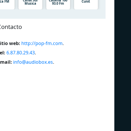
Canal Sur
Cadena 100
ca FM
Cunit
Musica
93.0 Fm
Contacto
itio web:
http://pop-fm.com
.
el:
6.87.80.29.43
.
mail:
info@audiobox.es
.