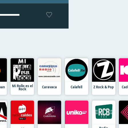
Mi Rollo es el
ban
Caravaca
Calafell
Z Rock & Pop
Cad
Rock