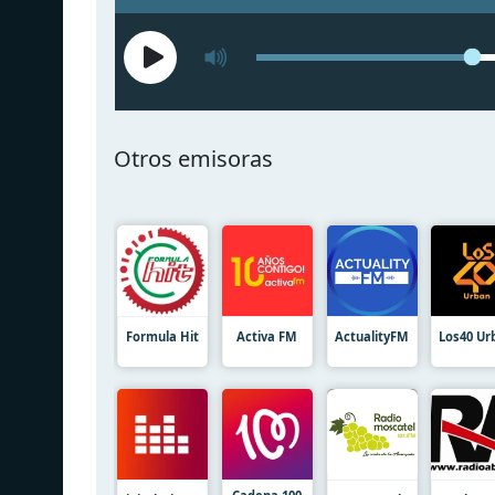
Otros emisoras
Formula Hit
Activa FM
ActualityFM
Los40 Ur