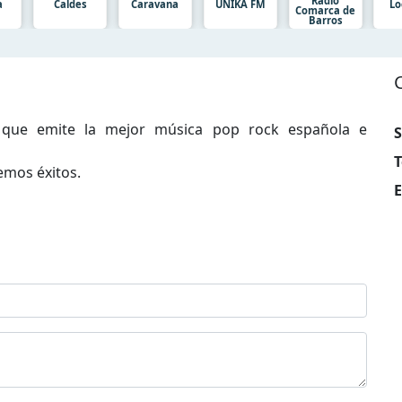
Radio
a
Caldes
Caravana
UNIKA FM
Lo
Comarca de
Barros
 que emite la mejor música pop rock española e
S
T
emos éxitos.
E