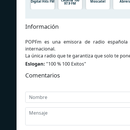
Cadena 100
Digital Hits FM
Moscatel
Abrer
97.9 FM
Información
POPFm es una emisora ​​de radio española
internacional.
La única radio que te garantiza que solo te pon
Eslogan:
"
100 % 100 Exitos
"
Comentarios