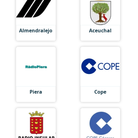
Almendralejo
Aceuchal
Piera
Cope