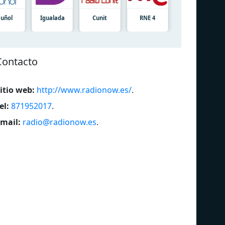
uñol
Igualada
Cunit
RNE 4
Contacto
itio web:
http://www.radionow.es/
.
el:
871952017
.
mail:
radio@radionow.es
.