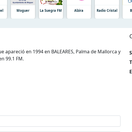
uel
Moguer
La Suegra FM
Alzira
Radio Сristal
B
que apareció en 1994 en BALEARES, Palma de Mallorca y
S
en 99.1 FM.
T
E