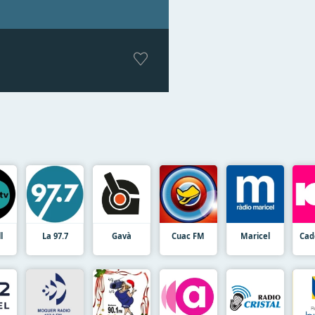
l
La 97.7
Gavà
Cuac FM
Maricel
Cad