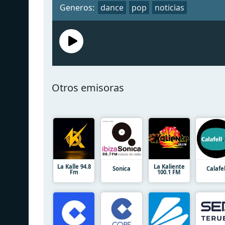
Generos:
dance
pop
noticias
Otros emisoras
La Kalle 94.8
La Kaliente
Sonica
Calafel
Fm
100.1 FM