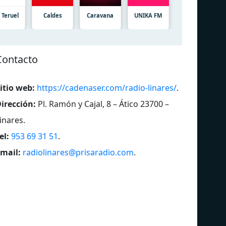
 Teruel
Caldes
Caravana
UNIKA FM
Contacto
itio web:
https://cadenaser.com/radio-linares/
.
irección:
Pl. Ramón y Cajal, 8 – Ático 23700 –
inares
.
el:
953 69 31 51
.
mail:
radiolinares@prisaradio.com
.