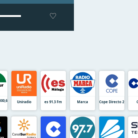
100,6
Uniradio
es 91.3 Fm
Marca
Cope Directo 2