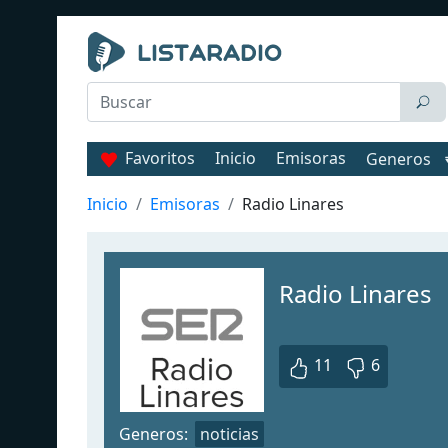
Favoritos
Inicio
Emisoras
Generos
Inicio
Emisoras
Radio Linares
Radio Linares
11
6
Generos:
noticias