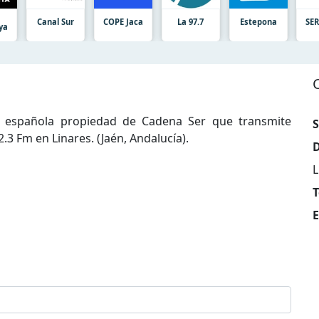
0
Canal Sur
COPE Jaca
La 97.7
Estepona
SER
ya
al española propiedad de Cadena Ser que transmite
S
2.3 Fm en Linares. (Jaén, Andalucía).
D
L
T
E