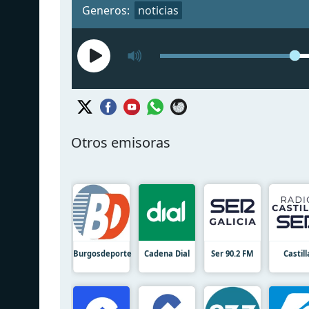
Generos:
noticias
Otros emisoras
Burgosdeporte
Cadena Dial
Ser 90.2 FM
Castill