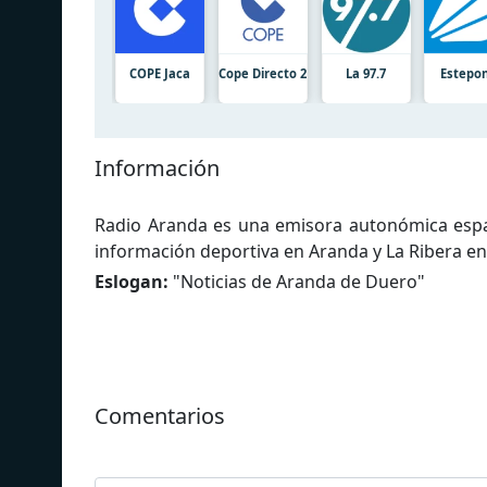
COPE Jaca
Cope Directo 2
La 97.7
Estepo
Información
Radio Aranda es una emisora autonómica españ
información deportiva en Aranda y La Ribera en
Eslogan:
"
Noticias de Aranda de Duero
"
Comentarios