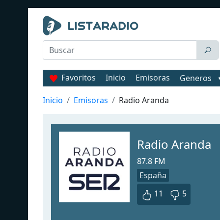
Favoritos
Inicio
Emisoras
Generos
Inicio
Emisoras
Radio Aranda
Radio Aranda
87.8 FM
España
11
5