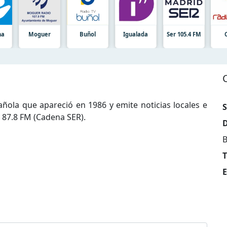
na
Moguer
Buñol
Igualada
Ser 105.4 FM
ola que apareció en 1986 y emite noticias locales e
S
 87.8 FM (Cadena SER).
D
B
T
E