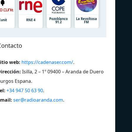
Pozoblanco
La Revoltosa
Cunit
RNE 4
91.2
FM
Contacto
itio web:
https://cadenaser.com/
.
irección:
Isilla, 2 – 1º 09400 – Aranda de Duero
urgos Espana
.
el:
+34 947 50 63 90
.
mail:
ser@radioaranda.com
.