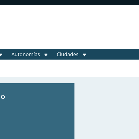
Autonomías
Ciudades
go