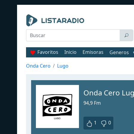
Favoritos
Inicio
Emisoras
Generos
Onda Cero
Lugo
Onda Cero Lu
94,9 Fm
1
0