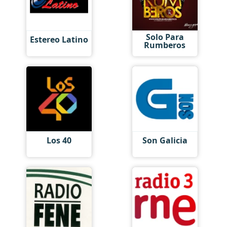
Solo Para
Estereo Latino
Rumberos
Los 40
Son Galicia