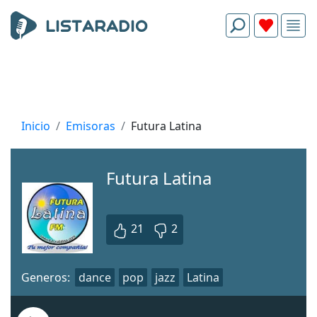
Inicio
Emisoras
Futura Latina
Futura Latina
21
2
Generos:
dance
pop
jazz
Latina