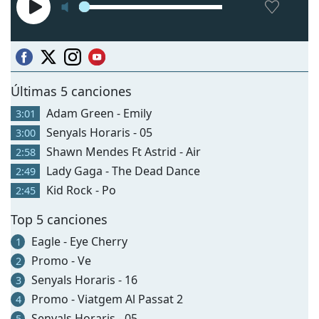
Últimas 5 canciones
Adam Green - Emily
3:01
Senyals Horaris - 05
3:00
Shawn Mendes Ft Astrid - Air
2:58
Lady Gaga - The Dead Dance
2:49
Kid Rock - Po
2:45
Top 5 canciones
Eagle - Eye Cherry
1
Promo - Ve
2
Senyals Horaris - 16
3
Promo - Viatgem Al Passat 2
4
Senyals Horaris - 05
5