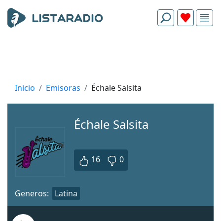
Inicio
Emisoras
Échale Salsita
Échale Salsita
16
0
Generos:
Latina