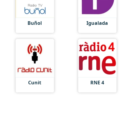
Buñol
Igualada
Cunit
RNE 4