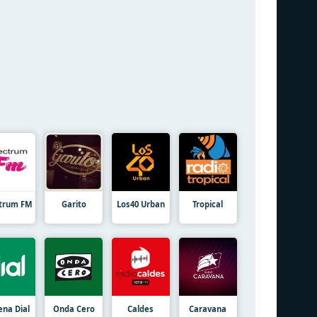
trum FM
Garito
Los40 Urban
Tropical
ena Dial
Onda Cero
Caldes
Caravana