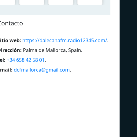
Contacto
itio web:
https://dalecanafm.radio12345.com/
.
irección:
Palma de Mallorca, Spain
.
el:
+34 658 42 58 01
.
mail:
dcfmallorca@gmail.com
.