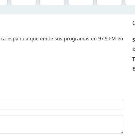
sica española que emite sus programas en 97.9 FM en
S
D
T
E