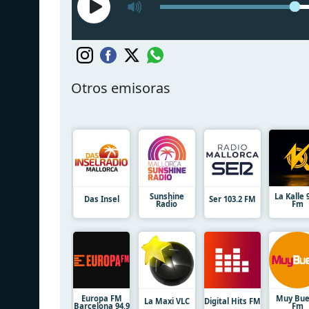
Otros emisoras
Sunshine
La Kalle 
Das Insel
Ser 103.2 FM
Radio
Fm
Europa FM
Muy Bu
La Maxi VLC
Digital Hits FM
Barcelona 94.9
Fm