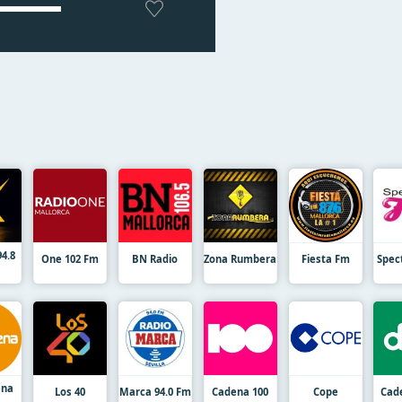
94.8
One 102 Fm
BN Radio
Zona Rumbera
Fiesta Fm
Spec
ena
Los 40
Marca 94.0 Fm
Cadena 100
Cope
Cad