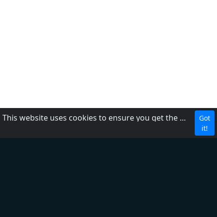
This website uses cookies to ensure you get the best experience on our website.
Got
Política de privacidad
it!
Acerca de nosotros
Ayuda
DMCA
+ Agregar una radio