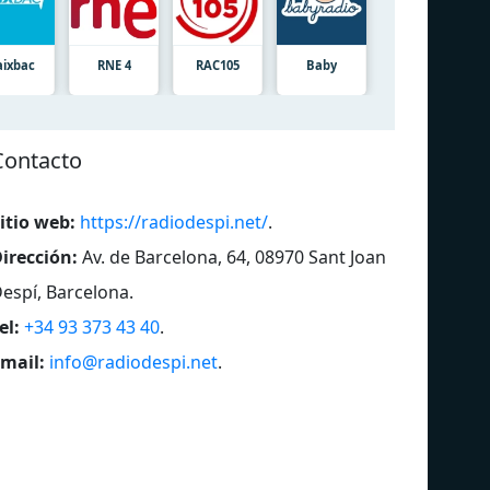
aixbac
RNE 4
RAC105
Baby
Contacto
itio web:
https://radiodespi.net/
.
irección:
Av. de Barcelona, 64, 08970 Sant Joan
espí, Barcelona
.
el:
+34 93 373 43 40
.
mail:
info@radiodespi.net
.