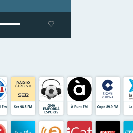
ONA
1 Fm
Ser 98.5 FM
À Punt FM
Cope 89.9 FM
La
EMPORDÀ
ESPORTS