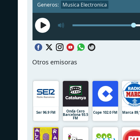
Generos:
Musica Electronica
Otros emisoras
Onda Cero
Ser 96.9 FM
Cope 102.0 FM
Marca 89,
Barcelona 93.5
FM