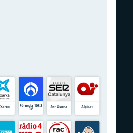
Fórmula 103.3
 Xarxa
Ser Osona
Alpicat
FM