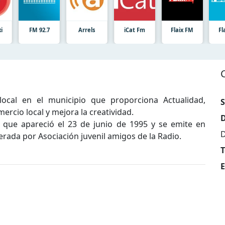
i
FM 92.7
Arrels
iCat Fm
Flaix FM
Fl
local en el municipio que proporciona Actualidad,
S
ercio local y mejora la creatividad.
D
 que apareció el 23 de junio de 1995 y se emite en
D
erada por Asociación juvenil amigos de la Radio.
T
E