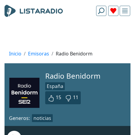
Inicio
Emisoras
Radio Benidorm
Radio Benidorm
España
15
11
Generos:
noticias