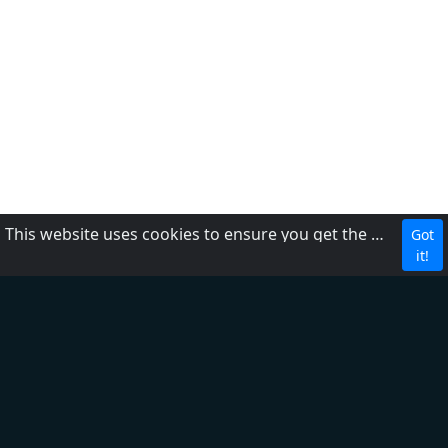
This website uses cookies to ensure you get the best experience on our website.
Got
Política de privacidad
it!
Acerca de nosotros
Ayuda
DMCA
+ Agregar una radio