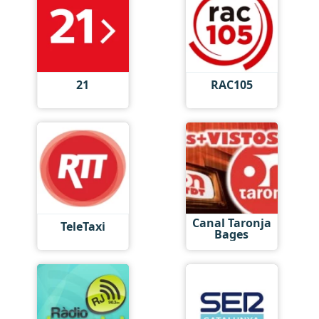
21
RAC105
Canal Taronja
TeleTaxi
Bages