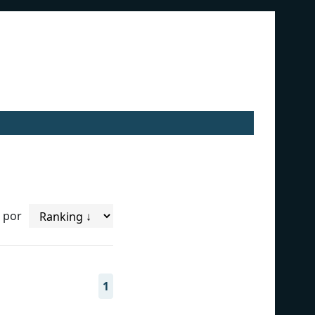
 por
1