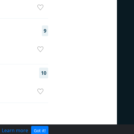
9
10
.
Learn more
Got it!