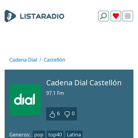
Cadena Dial
Castellón
Cadena Dial Castellón
97.1 Fm
6
0
Generos:
pop
top40
Latina