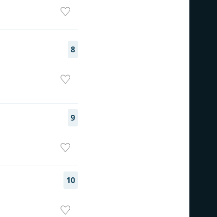
8
9
10