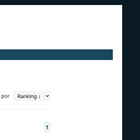
 por
1