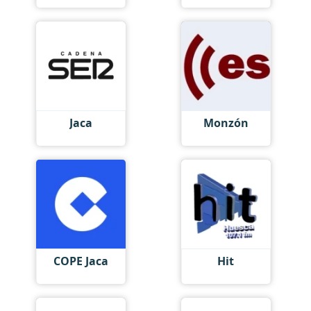
Jaca
Monzón
COPE Jaca
Hit