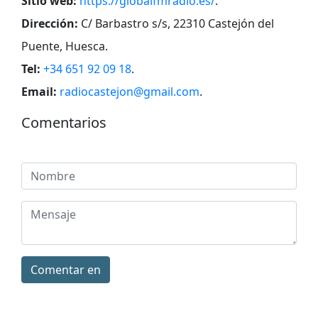
Sitio web:
https://globalfmradio.es/
.
Dirección:
C/ Barbastro s/s, 22310 Castejón del
Puente, Huesca
.
Tel:
+34 651 92 09 18
.
Email:
radiocastejon@gmail.com
.
Comentarios
Comentar en