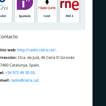
uñol
Igualada
Cunit
RNE 4
Contacto
itio web:
http://radio.celra.cat/
.
irección:
Ctra. de Juià, 46 Celrà El Gironès
7460 Catalunya, Spain
.
el:
+34 972 49 30 03
.
mail:
radio@celra.cat
.