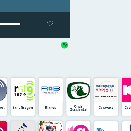
Onda
ret
Sant Gregori
Blanes
Caravaca
Cad
Occidental