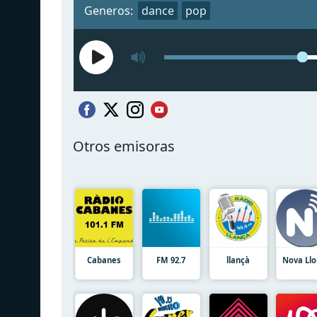
Generos:
dance
pop
Otros emisoras
Cabanes
FM 92.7
llançà
Nova Llo