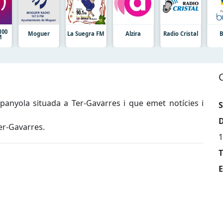
100
Moguer
La Suegra FM
Alzira
Radio Сristal
B
M
panyola situada a Ter-Gavarres i que emet notícies i
S
D
Ter-Gavarres.
1
T
E