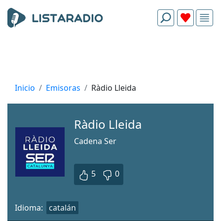
Inicio
Emisoras
Ràdio Lleida
Ràdio Lleida
Cadena Ser
5
0
Idioma:
catalán