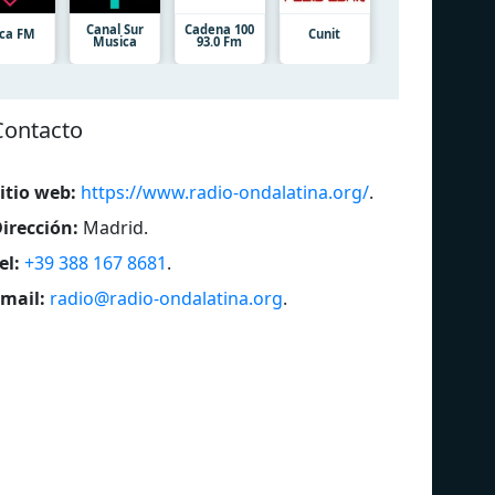
Canal Sur
Cadena 100
ca FM
Cunit
Musica
93.0 Fm
Contacto
itio web:
https://www.radio-ondalatina.org/
.
irección:
Madrid
.
el:
+39 388 167 8681
.
mail:
radio@radio-ondalatina.org
.