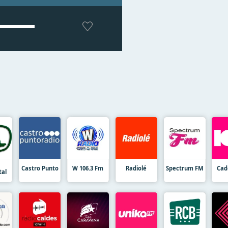
Castro Punto
W 106.3 Fm
Radiolé
Spectrum FM
Cad
tal