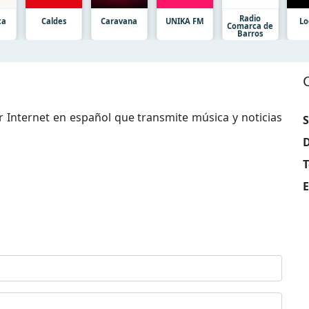
Radio
ca
Caldes
Caravana
UNIKA FM
Lo
Comarca de
Barros
r Internet en español que transmite música y noticias
S
D
T
E