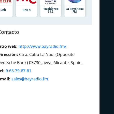
Pozoblanco
La Revoltosa
Cunit
RNE 4
91.2
FM
Contacto
itio web:
http://www.bayradio.fm/
.
irección:
Ctra. Cabo La Nao, (Opposite
eutsche Bank) 03730 Javea, Alicante, Spain
.
el:
9-65-79-67-61
.
mail:
sales@bayradio.fm
.