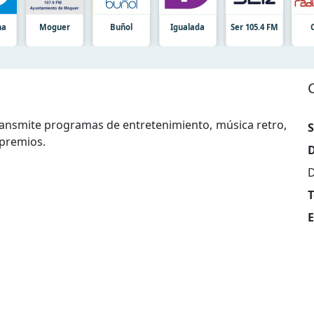
na
Moguer
Buñol
Igualada
Ser 105.4 FM
transmite programas de entretenimiento, música retro,
S
 premios.
D
D
T
E